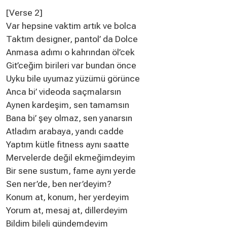
[Verse 2]
Var hepsine vaktim artık ve bolca
Taktım designer, pantol’ da Dolce
Anmasa adımı o kahrından öl’cek
Git’ceğim birileri var bundan önce
Uyku bile uyumaz yüzümü görünce
Anca bi’ videoda saçmalarsın
Aynen kardeşim, sen tamamsın
Bana bi’ şey olmaz, sen yanarsın
Atladım arabaya, yandı cadde
Yaptım kütle fitness aynı saatte
Mervelerde değil ekmeğimdeyim
Bir sene sustum, fame aynı yerde
Sen ner’de, ben ner’deyim?
Konum at, konum, her yerdeyim
Yorum at, mesaj at, dillerdeyim
Bildim bileli gündemdeyim