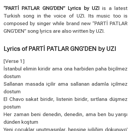
“PARTİ PATLAR GNG’DEN” Lyrics by UZI
is a latest
Turkish song in the voice of UZI. Its music too is
composed by singer while brand new “PARTİ PATLAR
GNG’DEN” song lyrics are also written by UZI.
Lyrics of PARTİ PATLAR GNG’DEN by UZI
[Verse 1]
İstanbul elimin kiridir ama ona harbiden paha biçilmez
dostum
Sallanan masada içilir ama sallanan adamla içilmez
dostum
El Chavo sakat biridir, listenin biridir, sırtlana düşmez
postum
Her zaman beni denedin, denedin, ama ben bu yarışı
dünden koştum
Yeni çocuklar unutmasınlar, hepsine iyiliğim dokunuyo’