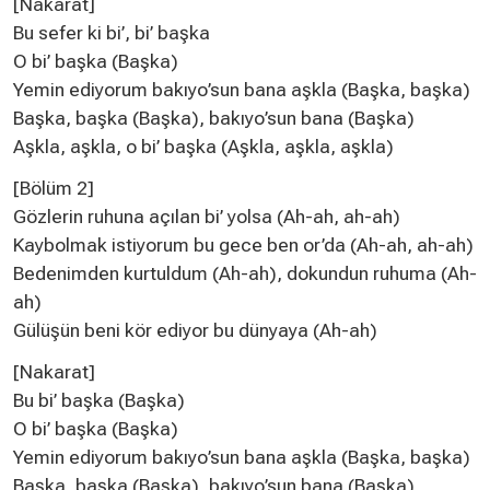
[Nakarat]
Bu sefer ki bi’, bi’ başka
O bi’ başka (Başka)
Yemin ediyorum bakıyo’sun bana aşkla (Başka, başka)
Başka, başka (Başka), bakıyo’sun bana (Başka)
Aşkla, aşkla, o bi’ başka (Aşkla, aşkla, aşkla)
[Bölüm 2]
Gözlerin ruhuna açılan bi’ yolsa (Ah-ah, ah-ah)
Kaybolmak istiyorum bu gece ben or’da (Ah-ah, ah-ah)
Bedenimden kurtuldum (Ah-ah), dokundun ruhuma (Ah-
ah)
Gülüşün beni kör ediyor bu dünyaya (Ah-ah)
[Nakarat]
Bu bi’ başka (Başka)
O bi’ başka (Başka)
Yemin ediyorum bakıyo’sun bana aşkla (Başka, başka)
Başka, başka (Başka), bakıyo’sun bana (Başka)