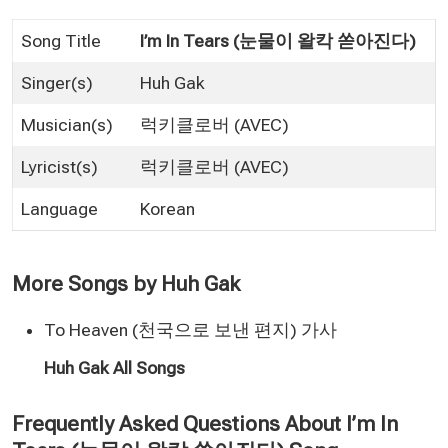
Song Title
I’m In Tears (눈물이 왈칵 쏟아진다)
Singer(s)
Huh Gak
Musician(s)
럭키클로버 (AVEC)
Lyricist(s)
럭키클로버 (AVEC)
Language
Korean
More Songs by Huh Gak
To Heaven (천국으로 보낸 편지) 가사
Huh Gak All Songs
Frequently Asked Questions About I’m In