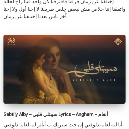
إختلفنا عن زمان فرقنا فافترقنا كل واحد فينا راح لحاله
واتفقنا إننا خلاص مش لبعض خِلص طريقنا لا إحنا أول ولا إحنا
آخر ناس بعدنا إختلفنا عن زمان.
Sebtily Alby – سيبتلي قلبي Lyrics – Angham – أنغام
أنا ليه لغاية دلوقتي إن جت سيرتك ب أتأثر ليه لغاية دلوقتي